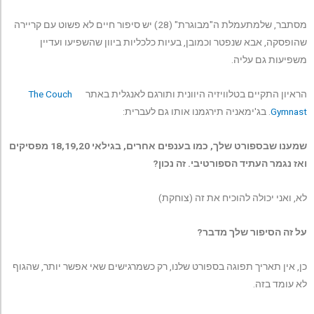
מסתבר, שלמתעמלת ה"מבוגרת" (28) יש סיפור חיים לא פשוט עם קריירה
שהופסקה, אבא שנפטר וכמובן, בעיות כלכליות ביוון שהשפיעו ועדיין
משפיעות גם עליה.
הראיון התקיים בטלוויזיה היוונית ותורגם לאנגלית באתר
The Couch
Gymnast
. בג'ימאניה תירגמנו אותו גם לעברית:
שמענו שבספורט שלך, כמו בענפים אחרים, בגילאי 18,19,20 מפסיקים
ואז נגמר העתיד הספורטיבי. זה נכון?
לא, ואני יכולה להוכיח את זה (צוחקת)
על זה הסיפור שלך מדבר?
כן, אין תאריך תפוגה בספורט שלנו, רק כשמרגישים שאי אפשר יותר, שהגוף
לא עומד בזה.