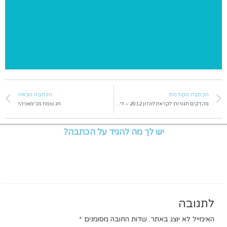
פרוייקטים מיוחדים שאנו מבצעים ומאגר מידע בנושאי התעמלות
הכתבה הקודמת
הכתבה הבאה
מהדקים חגורות: לקראת לונדון 2012 – דיאנה צ'לרו
חג שמח מג'ימאניה!
יש לך מה להגיד על הכתבה?
לתגובה
האימייל לא יוצג באתר.
שדות החובה מסומנים
*