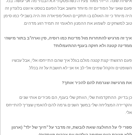
אישיות שונה. הייתי מאוד צעירה כשהפסקתי ולא הבנתי מה אני עושה. בכל
פעם שאני על הפודיום זה מיוחד וחשוב אבל הפעם בטסט איוונט בלונדון זה
היה מיוחד כי זה האולם בו תתקיים האולימפיאדה וזה היה בשבילי כמו סימן
טוב למשחקים. לשמוע את ההמנון הלאומי זה תמיד רגע מדהים.
איך זה מרגיש להתחרות מול מדינות כמו רוסיה, סין וארה"ב בתור מישהי
ממדינה קטנה ולא חזקה בענף ההתעמלות?
פעם הרגשתי קצת קטנה מולם בגלל איך שהם התייחסו אלי, אבל עכשיו
השופטים והקהל שמים אלי לב אז אני לא חושבת על זה בכלל.
את מרגישה שגרמת להם להכיר אותך?
כן בדיוק. ההתקדמות שלי, הוותק שלי בענף, הם מכירים אותי שנים
והקריירה המצליחה שלי במשך השנים גרמה להם להאמין שצריך להתייחס
אלי.
ספרי לי על החולצה שאת לובשת, זה מדבר על "חיוך של ילד" (ארגון
ללא מטרת רווח שתומך בילדים עם צרכים מיוחדים).