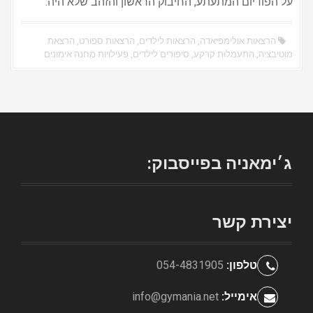
על הפודיום המתעתע, החיבוק הראשון והזהב שלא היה.
הרצאות אולימפיאדה
,
הרצאות לילדים
,
הרצאות ספורט
,
הרצאת
מוטיבציה
,
התעמלות קרקע
,
סיפורים לילדים
,
פעילויות מחנה אימונים
ג׳ימאניה בפייסבוק:
יצירת קשר
טלפון:
054-4831905
אימייל:
info@gymania.net