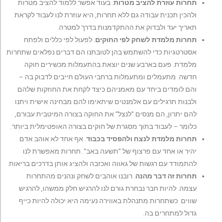
תחרות עוזרת להציב מטרות
. בעוד אפשר ללמוד להציב מטרות
ולהכין תכנית עבודה גם ללא תחרות, היא עוזרת לנו לעבוד לקראת
תאריך יעד ולבדוק את ההתקדמנות בדרך למטרה.
תחרות מלמדת לשחק לפי החוקים
. לפעול לפי כללים ולפתח
אסטרטגיות כדי להשתמש בהן לטובתנו הם דברים נפלאים שתחרות
מלמדת. פעם בארבע שנים יוצאת בהתעמלות מכשירים חוקה
חדשה. מתעמלים ומתעמלות ברחבי העולם חייבים לדבוק בה –
והם לומדים ביחד עם מאמניהם כיצד לקחת את החוזקות שלהם
ולבנות תרגילים עם אלמנטים שיתאימו להם מבחינה אישית ויתנו
להם יתרון, הם מנסים "לנצל" את החוקה בצורה המיטבית עבורם,
כלומר – לעבוד בתוך מסגרת של חוקים בצורה האופטימלית ביותר.
תחרות מלמדת לנצח ולהפסיד בכבוד
. אף אחד לא אוהב אדם
יהיר או אחד עם פרצוף של "תשעה באב". תחרות מאפשרת לנו
להתמודד עם רגשות של גאווה ואכזבה ולהציג אותן בדרכים בריאות.
תחרות זה דבר מהנה
. רובנו אוהבים לשחק ונהנים מהתחרות
עצמה. להיות חבר נבחרת גורם לנו להרגיש חלק ממשהו, להרגיש
שווים. כשתחרות מתנהלת באווירה נעימה היא יכולה להיות כייף
גדול למתחרים בה.