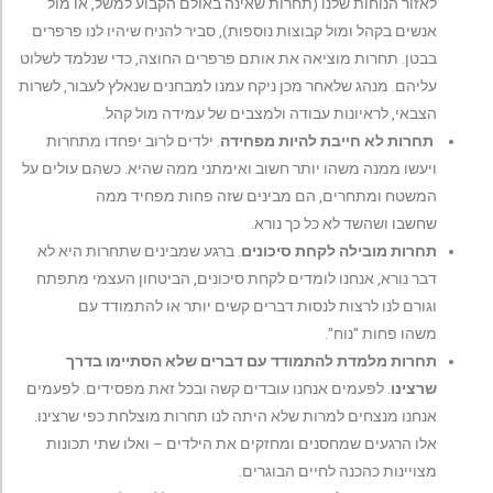
לאזור הנוחות שלנו (תחרות שאינה באולם הקבוע למשל, או מול
אנשים בקהל ומול קבוצות נוספות), סביר להניח שיהיו לנו פרפרים
בבטן. תחרות מוציאה את אותם פרפרים החוצה, כדי שנלמד לשלוט
עליהם. מנהג שלאחר מכן ניקח עמנו למבחנים שנאלץ לעבור, לשרות
הצבאי, לראיונות עבודה ולמצבים של עמידה מול קהל.
תחרות לא חייבת להיות מפחידה
. ילדים לרוב יפחדו מתחרות
ויעשו ממנה משהו יותר חשוב ואימתני ממה שהיא. כשהם עולים על
המשטח ומתחרים, הם מבינים שזה פחות מפחיד ממה
שחשבו ושהשד לא כל כך נורא.
תחרות מובילה לקחת סיכונים
. ברגע שמבינים שתחרות היא לא
דבר נורא, אנחנו לומדים לקחת סיכונים, הביטחון העצמי מתפתח
וגורם לנו לרצות לנסות דברים קשים יותר או להתמודד עם
משהו פחות "נוח".
תחרות מלמדת להתמודד עם דברים שלא הסתיימו בדרך
שרצינו
. לפעמים אנחנו עובדים קשה ובכל זאת מפסידים. לפעמים
אנחנו מנצחים למרות שלא היתה לנו תחרות מוצלחת כפי שרצינו.
אלו הרגעים שמחסנים ומחזקים את הילדים – ואלו שתי תכונות
מצויינות כהכנה לחיים הבוגרים.