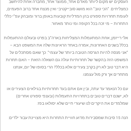
העסקים יש מקום ליותר מאדם אחד, ממוצר אחד, מחברה אחת להיחשב
כמצליחים. "הכי טוב" הוא מושג סובייקטיבי ואין מנצח אחד ברוב הפעמים,
לעומת תחרויות ספורט בהן המדליות קובעות באופן ברור ומובהק עפ"י כללי
התחרות – מי זכה בכל הקופה ומי נותר מאחור.
אלי רייזמן, אחת המתעמלות המצליחות בארה"ב בפרט ובעולם ההתעמלות
בכלל בשנים האחרונות, אמרה באחד הראיונות שלה את המשפט הבא –
"אני מנסה להיות הגרסה הטובה ביותר של עצמי". כך שאם מסתכלים על
המשפט הזה בהקשר של תחרותיות עולה גם השאלה הזאת – האם תחרות
היא דבר טוב לא רק בקרב צעירים אלא בכלל? הרי בסופו של יום, אנחנו
מתחרים אך ורק מול עצמנו.
עם כל הנאמר עד עתה, ובין אם אתם בעד תחרותיות בגילאים הצעירים או
לא, ישנם דברים טובים בתחרויות התעמלות (ובענפי ספורט אחרים)
שמלמדים את היקרים לנו שיעורי חיים שלא יסולאו בפז.
הנה 15 סיבות שמסבירות מדוע חוויית התחרות היא מצויינת עבור ילדים: