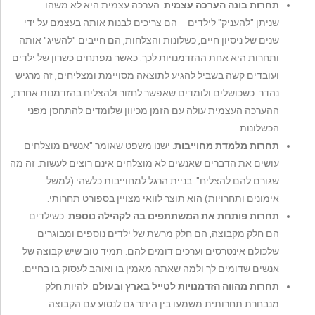
תחרות בונה הערכה עצמית
. הערכה עצמית היא לא משהו
שניתן "להעניק" לילדים – הם צריכים לבנות אותה בעצמם על ידי
שנים של ניסיון חיים, כשלונות והצלחות, הם חייבים "להשיג" אותה
ותחרות היא אחת ההזדמנויות לכך. כאשר מפתחים כשרון של ילדים
ועובדים קשה בשביל להגיע לתוצאה מסויימת ומצליחים, זה מרגיש
נהדר. כשכושלים ולומדים שאפשר לחזור ולהצליח בהזדמנות אחרת,
ההערכה העצמית עולה עם הזמן מכיוון שלומדים להתחסן מפני
הכשלונות.
תחרות מלמדת מחוייבות
. ישנו משפט שאומר "אנשים מוצלחים
עושים את הדברים שאנשים לא מוצלחים אינם רוצים לעשות. זה מה
שגורם להם להצליח". בניית הרגל למחוייבות כלשהי (למשל –
אימונים ותחרויות) הוא תוצר לוואי מצויין בספורט תחרותי.
תחרות פותחת את המשתתפים בה לקהילה נוספת
. כשילדים
הם חלק מקבוצה, הם חלק מרשת של ילדים נוספים ומבוגרים
שלכולם אינטרסים וערכים דומים להם. תמיד טוב שיש קבוצה של
אנשים שדומים לך ולמה שאתה מאמין בו ואוהב לעסוק בו בחיים.
תחרות מהווה הזדמנויות לטייל בארץ ובעולם
. להיות חלק
מנבחרת תחרותית משמעו בין היתר גם לנסוע עם הקבוצה