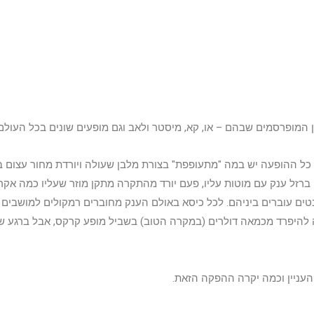
המופרסמים שבהם – או, קא, מיסטר ולאב וגם מופעים שונים בכל העולם.
 שמתקיים במלון MGM בלאס וגאס, במשך כל ההופעה יש במה "מתעופפת" בצורת מלבן שעולה ויורדת מחור עצ
רזל ענק עם מוטות עליו, פעם יורד מהתקרה מתקן מוזר שעליו כמה אקר
טים עוברים ביניהם. לכל כיסא באולם הענק מחוברים רמקולים למושבים 
ה להיפרד מכמאה דולרים (במקרה הטוב) בשביל מופע קרקס, אבל ברגע 
העניין וכמה יקרה ההפקה הזאת.