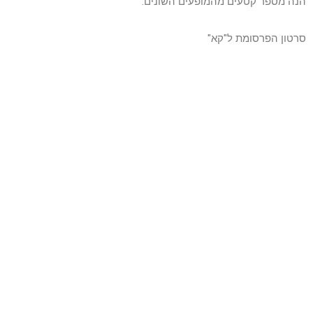
הנה מספר קטעים מהמופעים השונים:
סרטון הפרסומת ל"קא"