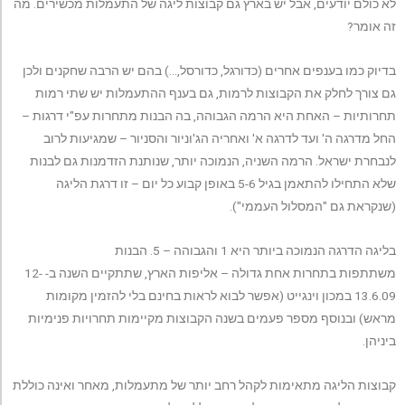
לא כולם יודעים, אבל יש בארץ גם קבוצות ליגה של התעמלות מכשירים. מה
זה אומר?
בדיוק כמו בענפים אחרים (כדורגל, כדורסל,…) בהם יש הרבה שחקנים ולכן
גם צורך לחלק את הקבוצות לרמות, גם בענף ההתעמלות יש שתי רמות
תחרותיות – האחת היא הרמה הגבוהה, בה הבנות מתחרות עפ"י דרגות –
החל מדרגה ה' ועד לדרגה א' ואחריה הג'וניור והסניור – שמגיעות לרוב
לנבחרת ישראל. הרמה השניה, הנמוכה יותר, שנותנת הזדמנות גם לבנות
שלא התחילו להתאמן בגיל 5-6 באופן קבוע כל יום – זו דרגת הליגה
(שנקראת גם "המסלול העממי").
בליגה הדרגה הנמוכה ביותר היא 1 והגבוהה – 5. הבנות
משתתפות בתחרות אחת גדולה – אליפות הארץ, שתתקיים השנה ב- 12-
13.6.09 במכון וינגייט (אפשר לבוא לראות בחינם בלי להזמין מקומות
מראש) ובנוסף מספר פעמים בשנה הקבוצות מקיימות תחרויות פנימיות
ביניהן.
קבוצות הליגה מתאימות לקהל רחב יותר של מתעמלות, מאחר ואינה כוללת