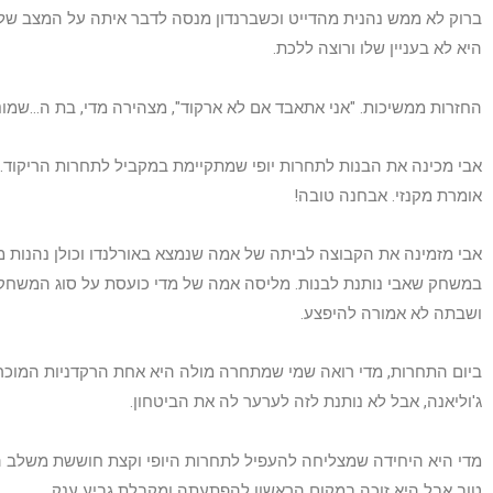
ברוק לא ממש נהנית מהדייט וכשברנדון מנסה לדבר איתה על המצב של
היא לא בעניין שלו ורוצה ללכת.
החזרות ממשיכות. "אני אתאבד אם לא ארקוד", מצהירה מדי, בת ה…שמונ
אבי מכינה את הבנות לתחרות יופי שמתקיימת במקביל לתחרות הריקוד. "א
אומרת מקנזי. אבחנה טובה!
אבי מזמינה את הקבוצה לביתה של אמה שנמצא באורלנדו וכולן נהנות 
במשחק שאבי נותנת לבנות. מליסה אמה של מדי כועסת על סוג המשחק 
ושבתה לא אמורה להיפצע.
ביום התחרות, מדי רואה שמי שמתחרה מולה היא אחת הרקדניות המוכרו
ג'וליאנה, אבל לא נותנת לזה לערער לה את הביטחון.
מדי היא היחידה שמצליחה להעפיל לתחרות היופי וקצת חוששת משלב הרא
טוב אבל היא זוכה במקום הראשון להפתעתה ומקבלת גביע ענק.