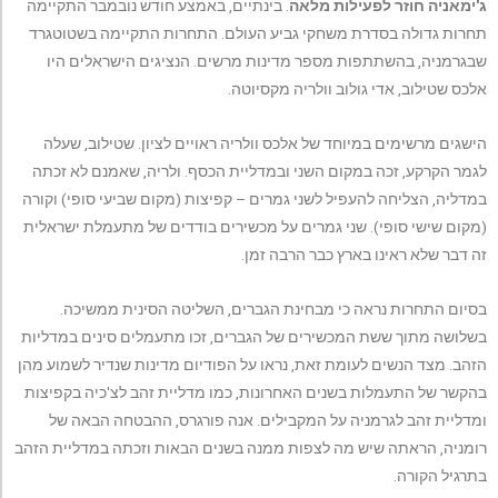
ג'ימאניה חוזר לפעילות מלאה
. בינתיים, באמצע חודש נובמבר התקיימה
תחרות גדולה בסדרת משחקי גביע העולם. התחרות התקיימה בשטוטגרד
שבגרמניה, בהשתתפות מספר מדינות מרשים. הנציגים הישראלים היו
אלכס שטילוב, אדי גולוב וולריה מקסיוטה.
הישגים מרשימים במיוחד של אלכס וולריה ראויים לציון. שטילוב, שעלה
לגמר הקרקע, זכה במקום השני ובמדליית הכסף. ולריה, שאמנם לא זכתה
במדליה, הצליחה להעפיל לשני גמרים – קפיצות (מקום שביעי סופי) וקורה
(מקום שישי סופי). שני גמרים על מכשירים בודדים של מתעמלת ישראלית
זה דבר שלא ראינו בארץ כבר הרבה זמן.
בסיום התחרות נראה כי מבחינת הגברים, השליטה הסינית ממשיכה.
בשלושה מתוך ששת המכשירים של הגברים, זכו מתעמלים סינים במדליות
הזהב. מצד הנשים לעומת זאת, נראו על הפודיום מדינות שנדיר לשמוע מהן
בהקשר של התעמלות בשנים האחרונות, כמו מדליית זהב לצ'כיה בקפיצות
ומדליית זהב לגרמניה על המקבילים. אנה פורגרס, ההבטחה הבאה של
רומניה, הראתה שיש מה לצפות ממנה בשנים הבאות וזכתה במדליית הזהב
בתרגיל הקורה.