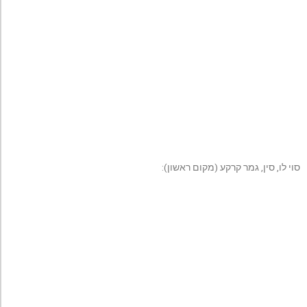
סוי לו, סין, גמר קרקע (מקום ראשון):