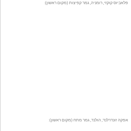
פלאביוס קוקזי, רומניה, גמר קפיצות (מקום ראשון):
אפקה זונדרלנד, הולנד, גמר מתח (מקום ראשון):