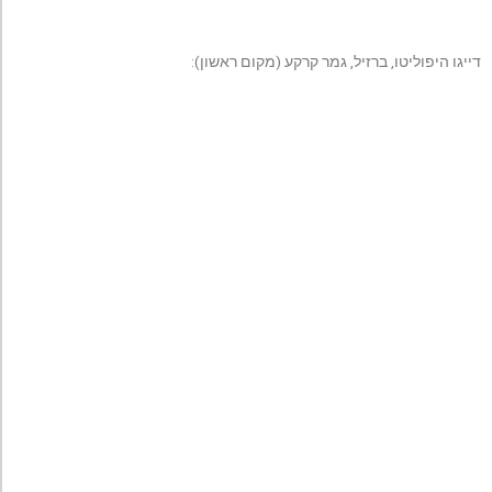
דייגו היפוליטו, ברזיל, גמר קרקע (מקום ראשון):