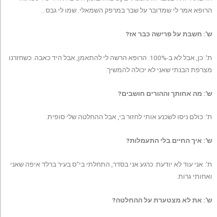
הרופא אמר לי שמדובר על שבר במרפק השמאלי. שמו לי גבס…
ש': חשבת על פרישה כבר אז?
ת': כן, אבל לא ב-100%. הרופא הרשה לי להתאמן, אבל היד כאבה. כשחזרנו
מצרפת הבנתי שאני לא יכולה להמשיך.
ש': מה אחותך וההורים חושבים?
ת': כולם ניסו לשכנע אותי לחזור בי, אבל ההחלטה שלי סופית.
ש': איך החיים בלי התעמלות?
ת': אני עוד לא יודעת. כרגע אני בסדר, התחלתי בי"ס בעיר ברלד איפה שאני
ואחותי גרות.
ש': את לא מצטערת על ההחלטה?