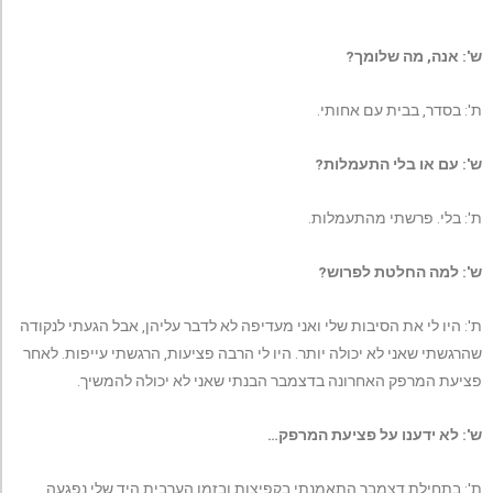
ש': אנה, מה שלומך?
ת': בסדר, בבית עם אחותי.
ש': עם או בלי התעמלות?
ת': בלי. פרשתי מהתעמלות.
ש': למה החלטת לפרוש?
ת': היו לי את הסיבות שלי ואני מעדיפה לא לדבר עליהן, אבל הגעתי לנקודה
שהרגשתי שאני לא יכולה יותר. היו לי הרבה פציעות, הרגשתי עייפות. לאחר
פציעת המרפק האחרונה בדצמבר הבנתי שאני לא יכולה להמשיך.
ש': לא ידענו על פציעת המרפק…
ת': בתחילת דצמבר התאמנתי בקפיצות ובזמן הערבית היד שלי נפגעה.