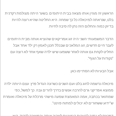
הראשון זה מגזין אותו מצאה בבית היתומים. בשער היתה מצולמת רקדנית
בלט, שנראתה למיכאלה כל כך שמחה. היא החליטה שהיא רוצה להיות
בדיוק כמוה והחלום הזה נתן לה סיבה לחיות.
הדבר המשמעותי השני היה זוג אמריקאים שהוציא אותה מבית היתומים
לעבר חיים חדשים, זוג המלאכים שבכלל תכנן לאמץ רק ילד אחד אבל
החליט לקחת גם אותה לאחר ששמעו שיש ילדה שאף אחד לא רוצה עם
"נקודות על הגוף".
אבל הבעיות לא הסתיימו כאן.
מיכאלה נרשמה לחוג בלט ועם השנים כשרונה הגדול פרץ. עצם היותה ילדה
ממוצא אפריקני גרם להרבה אנשים בדרך להרים גבה. כך למשל, כפי
שמתואר בכתבה, אמה המאמצת שמעה מישהי מרכלת על מיכאלה ואומרת
ש"ידוע ששחורים לא יכולים למתוח פוינט".
דפרינס לא נתנה להערות הגזעניות לשבור אותה והמשיכה לרקוד. היא