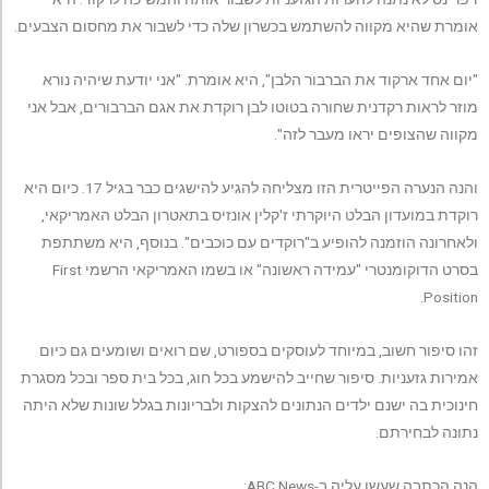
אומרת שהיא מקווה להשתמש בכשרון שלה כדי לשבור את מחסום הצבעים.
"יום אחד ארקוד את הברבור הלבן", היא אומרת. "אני יודעת שיהיה נורא
מוזר לראות רקדנית שחורה בטוטו לבן רוקדת את אגם הברבורים, אבל אני
מקווה שהצופים יראו מעבר לזה".
והנה הנערה הפייטרית הזו מצליחה להגיע להישגים כבר בגיל 17. כיום היא
רוקדת במועדון הבלט היוקרתי ז'קלין אונזיס בתאטרון הבלט האמריקאי,
ולאחרונה הוזמנה להופיע ב"רוקדים עם כוכבים". בנוסף, היא משתתפת
בסרט הדוקומנטרי "עמידה ראשונה" או בשמו האמריקאי הרשמי First
Position.
זהו סיפור חשוב, במיוחד לעוסקים בספורט, שם רואים ושומעים גם כיום
אמירות גזעניות. סיפור שחייב להישמע בכל חוג, בכל בית ספר ובכל מסגרת
חינוכית בה ישנם ילדים הנתונים להצקות ולבריונות בגלל שונות שלא היתה
נתונה לבחירתם.
הנה הכתבה שעשו עליה ב-ABC News: