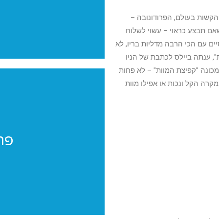
הקשות בעולם, הפרודונובה –
ידיים אל השולחן וביצוע 2 סלטות לפנים. אלמנט בדרגת קושי 7, שאם תבצע כראוי – עשוי לשלוח
יים עם הכי הרבה מדליות בריו, לא
, ענתה ביילס לכתבת של הניו
מכונה "קפיצת המוות" – לא פחות
מקרה הקל ונכות או אפילו מוות
פר
פר
פרוייקטים מי