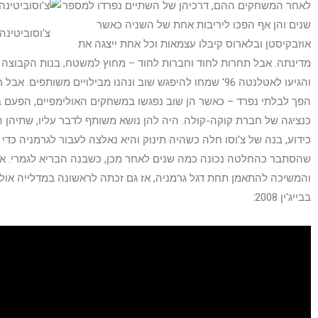
לאחר המשחקים ההם, דרכיהן של השתיים נפרדו למספר
שנים והן אף הפכו ליריבות אחת של השניה כאשר
צ'וסוביטינה 
אוזבקיסטן ובלארוס קיבלו עצמאות וכל אחת ייצגה את
הפך לבלתי נפרד – כאשר הן שוב נפגשו במשחקים האולימפיים, הפעם בס
כנציגה של חברת קוקה-קולה. היה להן נושא משותף לדבר עליו, שתיהן ה
כידוע, בנה של צ'וסו חלה כשהיה תינוק והיא נאלצה לעבור לגרמניה כדי 
שהסתבר כהחלטה נכונה כמה שנים לאחר מכן, כשבנה הבריא לגמרי. א
והמשיכה להתאמן תחת דגל גרמניה, אז גם זכתה לראשונה במדלייה אולי
בבייג'ין 2008: