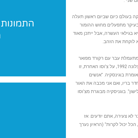
ם שני".
ה בעולם כיום שביום ראשון תעלה
התמונות 
בעיקר מתפעלים מחוש ההומור
ה
בו מגיעים לשיא בגילאי העשרה, אבל ייתכן מאוד
אנחנו מגיעים לצלם 
 לוקחת את הזהב.
מתעמלת עבר עם רקורד מפואר
ביותר משל עצמה וחברתה של צ'וסוביטינה לנבחרת האולימפית של ברצלונה 1992, על צ'וסו האחרת, זו
ומרת בוגינסקיה. "אנשים
ר בריו, ואם אני מכבה את האור
שון". בוגניסקיה מבוגרת מצ'וסו
 לא צעירה, אתם יודעים. אז
כל יכול לקרות" (הראיון נערך
יש לכם תחרות? הופעה? מעו