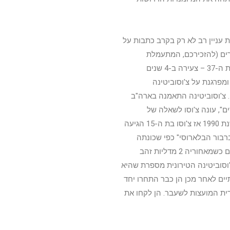
עניין רב לא רק בקרב כתבות על
ים (להזכירכם, המתעמלת
ה"מבוגרת" ביותר במשלחת הישראלית היא רוכבת האופניים שני בלוך בת ה-37 – צעירה ב-4 שנים
מפרגנת על צ'וסוביטינה
. צ'וסוביטינה התאמנה בארה"ב
ים", עונה צ'וסו לשאלה של
המראיינת בהקשר לתחילת ההיכרות של השתיים. זה היה במוסקבה בשנת 1990 אז צ'וסו בת ה-15 הגיעה
ים הלאומי לקראת תחרות גדולה. בוגינסקיה בת ה-17, "הברבור הבלארוסי" כפי שכונתה
בזכות גובהה והסגנון האלגנטי שלה, כבר היתה עמוק במגרש של הגדולים כשמאחוריה 2 מדליות זהב
יאדת סיאול 88' והתואר אלופת העולם בקרב-רב לשנת 1989. צ'וסוביטינה הטירונית מספרת שהיא
יים לאחר מכן הן כבר התחרו יחד
Un והורכבה ממתעמלות ברית המועצות לשעבר. הן לקחו את