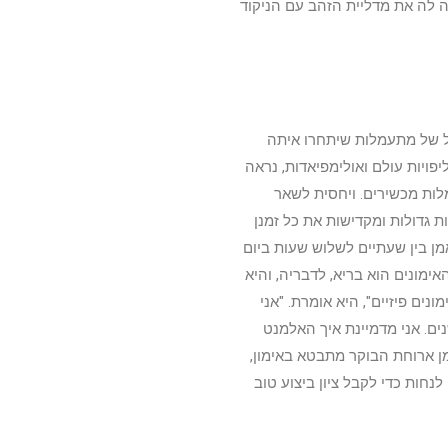
 לה את מדליית הזהב עם הניקוד
 שלה, אלישר בן ה-16, כבר הגיע לגיל של מתעמלות שיתחרו איתה
ויות עולם ואולימפיאדות, נראה
ת מכשירים. ויחסית לשאר
 גדולות ומקדישות את כל זמנן
ן בין שעתיים לשלוש שעות ביום
אימונים הוא בריא, לדבריה, והיא
ים פיזיים", היא אומרת. "אני
נים. אני מדמיינת איך האלמנט
ן ארוחת הבוקר מתבטא באימון,
 לנחות כדי לקבל ציון ביצוע טוב