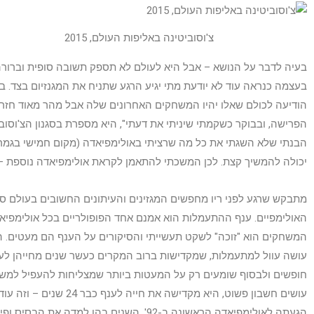
צ'וסוביטינה באליפות העולם, 2015
בעיה לדבר על הנושא – אבל היא לעולם לא תספק תשובה סופית וברור
הודיעה לכולם שאלו יהיו המשחקים האחרונים שלה אבל מהר מאוד חזרה
הפרישה, ובבוקר כשקמתי שיניתי את דעתי", היא מספרת בסגנון הצ'וסובי
הבנתי שלא השגתי את כל מה שרציתי באולימפיאדה (מקום חמישי בגמר ה
יכולה להמשיך קצת. לכן המשכתי להתאמן לקראת אולימפיאדה נוספת – כי
מתבקש שרגע לפני ריו מחפשים המגזינים והעיתונים החשובים בעולם סי
האולימפיים. ענף ההתעמלות הוא אמנם אחד הפופולריים בכל אולימפיאד
המשחקים הוא "זוכה" לשקט תעשייתי והסיקורים על הענף הם מעטים. ה
עושה עוול למתעמלות, שמקדישות ברוב המקרים כעשר שנים מחייהן לענ
חופשים ולבסוף שומעים רק על המעטות ביותר שמצליחות להעפיל למשח
עושים חשבון פשוט, היא מקדישה א
הגעתה לאולימפיאדה הראשונה ב-92', השנים בהן למד