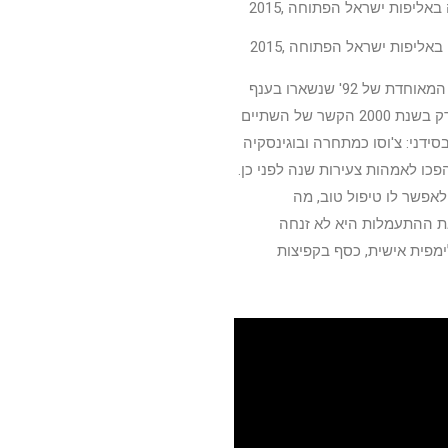
באליפות ישראל הפתוחה ,2015
מדינתה. אבל תחרות לחוד וחברות לחוד – מחוץ למשטח, בנות הקבוצה המאוחדת של 92' שנשארו בענף
והגיעו לאטלנטה 96' שמחו להיפגש שוב ונהנו מבילויים משותפים. אבל רק בשנת 2000 הקשר של השתיים
ידני: צ'וסו כמתחרה ובוגינסקיה
פכו לאמהות צעירות שנה לפני כן.
לאפשר לו טיפול טוב, מה
ת ההתעמלות היא לא זנחה
מפית אישית, כסף בקפיצות