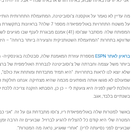
"אני לא יודעת באיזה שבוע, באיזה חודש או באיזו שנה – אבל זה יהיה ביו
מה עדיין לא נאמר על אוקסנה צ'וסוביטינה, המתעמלת התחרותית הותיק
על משטח התחרויות באולימפיאדה מספר 7 שלה?
בראיונות בתקשורת 
המפותח שלה. מסתבר שצ'וסו (41) אמנם מבוגרת לענף ש
שדווקא בתחרות "המתעמלת השטותניקית והצעירה ביותר ברוחה" – היא
בראיון לאתר ESPN
מספרת עוזרת המאמנת שלה, סבטלנה בוגינסקיה- 
שלא יוצא לנו לראות בתחרויות. "היא תמיד מתבדחת ומותחת את כולם", א
שמעולם לא פגשו אותה מופתעים מכמה שהיא מצחיקה. אנחנו חולקות חד
והולכת לישון לפניה היא צועקת לי – כן כן, הסבתא הזקנה צריכה ללכת לי
בשנתיים בלבד, אגב.
באשר למטרות שלה באולימפיאדת ריו, צ'וסו מתבדחת גם על זה. "אני כבר
המטרה שלי היא קודם כל להצליח להגיע לברזיל. שבועיים זה הרבה זמן, ה
שבועיים לפני נסיעתה לריו). "אחרי שאגיע, נראה מה המטרות".