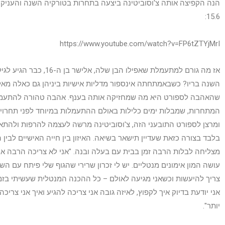
הנה הקפיצה אותה צ'וסוביטינה ביצעה בתחרות בטורקיה השנה והעניקה
15.6:
https://www.youtube.com/watch?v=FP6tZTYjMrI
אז מה גורם למתעמלת שאפילו הבן
השנה בריו? כשבאמתחתה אינספור מדליות אישיות ביניהן גם כאלה מאליפ
שהאהבה לספורט היא מה שמחזיקה אותה בענף. אהבה טהורה להתעמלו
המתחרות, שמבלות ימים כלילות באולם ההתעמלות במיוחד לפני תחרויות
ומרצן לספורט התובעני הזה, צ'וסוביטינה מרשה לעצמה להרפות ולהתאמ
בלבד בצורה כזאת שעדיין תישאר בשיאה. האיזון בין חייה האישיים לבין ה
מצליחה לבלות הרבה זמן בבית עם בעלה ובנה. "אני לא צריכה הרבה אימונ
עושה המון אימונים מנטליים. יש לי זכרון שרירי שהגוף שלי פיתח עם הש
צריך להיעשות וכשאני מגיעה לאולם – כל ההכנה המנטלית שעשיתי בזמ
אני יודעת בדיוק איך לקפוץ, לאיזה גובה אני צריכה להגיע ואיך אני צריכה
יותר".