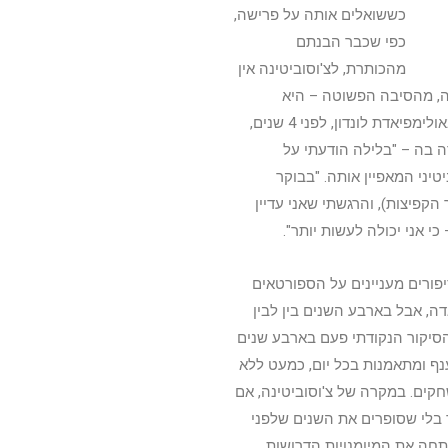
כששואלים אותה על פרישה,
כפי שכבר הבנתם
מהכותרת, לצ'וסוביטינה אין
ה, מהסיבה הפשוטה – היא
בעצמה כנראה עוד לא יודעת מתי יגיע הרגע שתניח את המגנזיום בצד. באולימפיאדת לונדון, לפני 4 שנים,
 בה – "בלילה הודעתי על
טיני המאפיין אותה. "בבוקר
קפיצות), והרגשתי שאני עדיין
 אני יכולה לעשות יותר".
פורים מעניינים על הספורטאים
ה, אבל בארבע השנים בין לבין
סיקור הנקודתי פעם בארבע שנים
ף ומתאמנות בכל יום, כמעט ללא
קים. במקרה של צ'וסוביטינה, אם
ת חייה לענף כבר 24 שנים – וזה עוד בלי שסופרים את השנים שלפני
ה את הבסיס ופיתחה את המיומנויות הדרושות