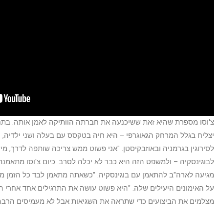
צ'וסו מספרת שהיא זאת ששיכנעה את חברתה הוותיקה לאמן אותה. בתח
יצליח בגלל המרחק הגאוגרפי – היא חיה בטקסס עם בעלה ושני ילדיה, 
לסירוגין בגרמניה ובאוזבקיסטן. "אני פשוט ממש צריכה שותפה לדרך, מ
לבוגינסקיה – ולמשפט הזה היא כבר לא יכלה לסרב. כיום צ'וסו מתאמנת
מגיעה לארה"ב להתאמן עם בוגינסקיה. "כשאתה מתאמן לבד כל הזמן מג
על האימונים היעילים שלה. "היא פשוט עושה את התרגילים אחד אחרי השנ
מצלמים את הביצועים כדי שתראה את השגיאות אבל לא מעמיסים הרבה 