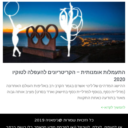
התעמלות אומנותית – הקריטריונים להעפלה לטוקיו
2020
ההישג המדהים של לינוי אשרם בגמר הקרב-רב באליפות העולם האחרונה
(מדליית כסף, בנוסף למדליית כסף בחישוק וארד בסרט) מציב אותה גבוה
מאוד בתודעה כאחת התקוות
להמשיך לקרוא->
כל הזכויות שמורות @ג׳ימאניה 2019
אין להעתיק, לצלם, לשכפל ו/או לפרסם מידע מהאתר בלי רשות בכתב