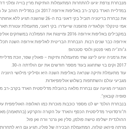
מנבחרת צרפת יגיעו להתחרות המתעמלות הותיקות מרין בוייה ומלני דה ג
במדליית הארד בקרב-רב באליפות אירופה 2017 וכן במדליית הזהב על הקורה בגביע העולם בדוחא השנה.
את נבחרת בריטניה תוביל בקי דאוני בת ה-6
אמי טינקלר וקלאודיה פרגפנה שייעדרו. בקי דאוני, מתעמלת עטורת תאר
במקבילים באליפות אירופה 2016 ומייצגת את הממלכה במש
אירופה כבר שנים רבות. הנבחרת הבריטית לאליפות אירופה השנה תכלול
ג׳ורג׳יה מאי פנטון ולוסי סטנהופ.
את גרמניה יגיעו לייצג שתי מתעמלות ותיקות – פאולין שפר, זוכת מדלי
2017 וקים בוי שתחגוג בעוד מספר חודשים את יום הולדתה ה-30.
מגביעי עולם והשתתפות בשלוש אולימפיאדות.
הונגריה מגיעה עם נבחרת מלאה בהובלת מדליסטית הארד בקרב-רב מ
סופיה קובאץ׳.
בנבחרת הולנד יש לנו מספר כוכבות מוכרות כמו האלופה האולימפית על
ההולנדית ישלימו טישה פולמן, סלין ואן גרנר וורה ואן פול.