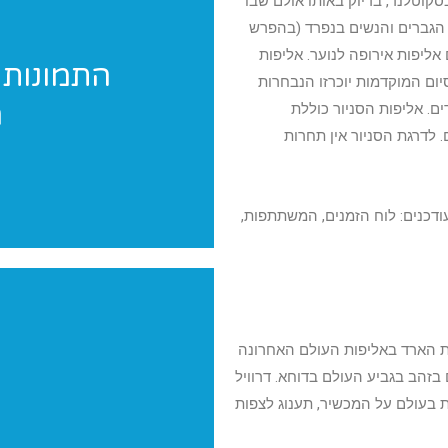
201 תתקיים בעיר גלזגו שבסקוטלנד, בדיוק באותו אולם שבו
תקיימו תחרויות הגברים והנשים בנפרד (בהפרש
אליפות אירופה לנוער. אליפות
התמונות 
ום המוקדמות יוכרזו הנבחרות
ה
ם. אליפות הסניור כוללת
אנחנו מגיעים לצלם 
 לדרגת הסניור אין תחרות
ודכנים: לוח הזמנים, המשתתפות,
ית הארד באליפות העולם האחרונה
מכשיר לשנת 2017 שזכתה השנה גם בזהב בגביע העולם בדוחא. דרוויל
 בעולם על המכשיר, תענוג לצפות
יש לכם תחרות? הופעה? מעו