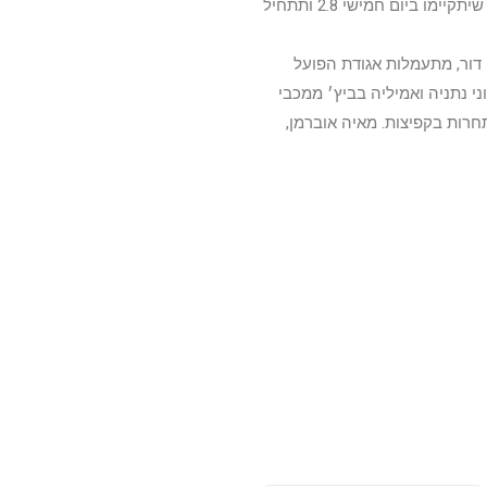
את ישראל תייצג בבוגרות אופיר נצר שתתחרה בבית מספר 3 במוקדמות שיתקיימו ביום חמישי 2.8 ותתחיל
דור, מתעמלות אגודת הפועל
ני נתניה ואמיליה בביץ׳ ממכבי
ום שישי 3.8 בבית מספר 2 ותתחיל להתחרות בקפיצות. מאיה אוברמן,