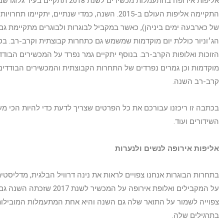
אליפות אירופה בהתעמלות מכשירים לשנת 8
התקיימה אליפות העולם ב-2015. השנה, כמדי שנתיים, י
של כארבעה ימים ביניהן), כאשר במקביל לבוגרות ולבוגרים מתקיימת גם 
הג׳וניור כוללת יום מוקדמות שמשמש גם כתחרות קבוצתית וקרב-רב. בסי
הזוכות ואלופות הקרב-רב. בנוסף יתקיים גמר נפרד על המכשירים הבודדי
מוקדמות וכן גמרים נפרדים של התחרות הקבוצתית והמכשירים הבודדים.
קרב-רב השנה.
בכתבה זו ריכזנו עבורכם את כל הפרטים שצריך לדעת כדי להיות הכי מע
השידורים ועוד.
אליפות אירופה לנשים ולנערות
בתחרות הבוגרות אנחנו צפויים לראות את נינה דרוויל הבלגית, מדליסט
על המקבילים ואלופת אירופה על ה
צפוייה לשמור על התואר שלה גם השנה והיא אחת המתעמלות המובילות
בתרגילים שלה.