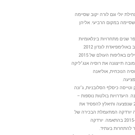
ילת יולי וגם לורה יקוב שסיימה
שסיימה במקום הרביעי. אליהן
שנים מתחרויות בינלאומיות
והשנה חזרה להתחרות – ויקטוריה קומובה, זוכת מדליית הכסף בקרב-רב באולימפיאדת לונדון 2012
שזכתה גם במדליית זהב (משותפת לשלוש מתעמלות נוספות) על המקבילים באליפות העולם של 2015
. מלבד קומובה תייצגנה את רוסיה אנג׳ליקה
נית אלופת רוסיה הנוכחית, אוליאנה
ציעה.
וטייסה כיסלף הסלובניות, ג׳ונה
. היעדרויות בולטות נוספות –
ג׳וליה שטיינגרובר מדליסטית הארד על הקפיצות מאולימפיאדת ריו 2016 שנפצעה ותיאלץ להפסיד את
סה יורדקה המתעמלת הבכירה של
רומניה, מדליסטית הכסף והארד בקרב-רב באליפויות העולם של 2014 ו-2015 בהתאמה. יורדקה