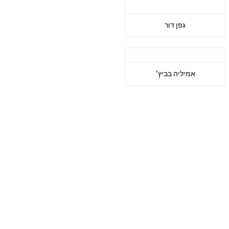
גפן דור
אמיליה בביץ׳