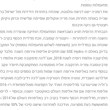
מתעמלות נוספות.
את רומניה ייצגו דנישה גולגוטה, שזכתה בתחרות הידידות מול ישראל בתח
שנייה באותה תחרות, אנה מריה אוקוליסן שסיימה שלישית וכרמן גיקיוק 
תצטרף גם ניקה איבנוס.
הנבחרת הרוסית תגיע כשבראשה המתעמלת הותיקה שנעדרה מזה מספר 
בדיוק באולם ה-SSE Hydro שם תתקיים אליפות אירופה השנה
מלניקובה אלופת רוסיה לשנת 2018, אנג׳לינה סימקובה סג
פרבינוסובה ומריה חרנקובה. אליה מוסטפינה המתקמבקת תיעדר עקב פ
בנוסף נראה באליפות אירופה השנה שמות מוכרים נוספים כמו טייה בלק 
אדלרטג השבדית, טוטיה אימלז הטורקיה ואנג׳לינה רדיבילובה מאוקראינה
אליפות אירופה וגם את אליפות העולם באוקטובר השנה, ובנוסף – לרי
מתאוששת כעת מפציעה, ועידכנה לאחרונה שישנו סיכוי של 50% שתחזור להתחרות בעתיד.