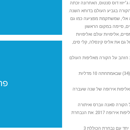
׳יזוז דוס סנטוס, האחרונה זכתה
2 שהשנה תגיע ללא אחותה אלי, שמשתקמת מפציעה כמו גם
ים, סיימה במקום הראשון
חקים אולימפיים, אליפויות עולם ואליפויות
 גם את אליס קינסלה, קלי סים,
ית הזהב על הקורה מאליפות העולם
פר
עוד מתעמלת ותיקה שנראה באליפות השנה היא וסיליקי מילושי היווניה (34) שבאמתחתה 10 מדליות
פר
פרוייקטים מי
אליפות אירופה של שנה שעברה
 הקורה סאנה ווברס ואיתורה
ת׳ורסדוטיר מדליסטית הכסף והארד על הקורה והקרקע (בהתאמה) מאליפות אירופה 2017. את הנבחרת
מרתה פיהאן קולזה, המתעמלת הבכירה של פולין, תגיע גם היא לתחרות יחד עם נבחרת הכוללת 3