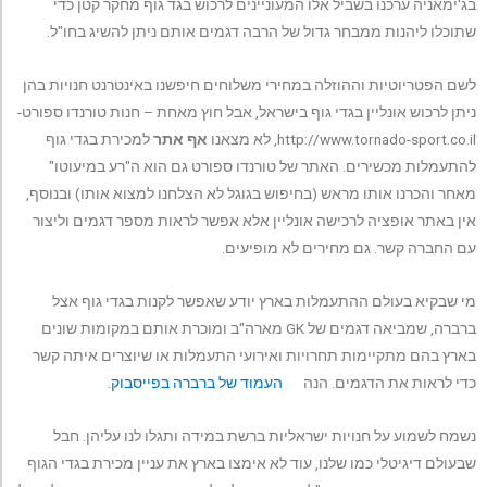
בג'ימאניה ערכנו בשביל אלו המעוניינים לרכוש בגד גוף מחקר קטן כדי
שתוכלו ליהנות ממבחר גדול של הרבה דגמים אותם ניתן להשיג בחו"ל.
לשם הפטריוטיות וההוזלה במחירי משלוחים חיפשנו באינטרנט חנויות בהן
ניתן לרכוש אונליין בגדי גוף בישראל, אבל חוץ מאחת – חנות טורנדו ספורט-
http://www.tornado-sport.co.il, לא מצאנו
אף אתר
למכירת בגדי גוף
להתעמלות מכשירים. האתר של טורנדו ספורט גם הוא ה"רע במיעוטו"
מאחר והכרנו אותו מראש (בחיפוש בגוגל לא הצלחנו למצוא אותו) ובנוסף,
אין באתר אופציה לרכישה אונליין אלא אפשר לראות מספר דגמים וליצור
עם החברה קשר. גם מחירים לא מופיעים.
מי שבקיא בעולם ההתעמלות בארץ יודע שאפשר לקנות בגדי גוף אצל
ברברה, שמביאה דגמים של GK מארה"ב ומוכרת אותם במקומות שונים
בארץ בהם מתקיימות תחרויות ואירועי התעמלות או שיוצרים איתה קשר
כדי לראות את הדגמים. הנה
העמוד של ברברה בפייסבוק
.
נשמח לשמוע על חנויות ישראליות ברשת במידה ותגלו לנו עליהן. חבל
שבעולם דיגיטלי כמו שלנו, עוד לא אימצו בארץ את עניין מכירת בגדי הגוף