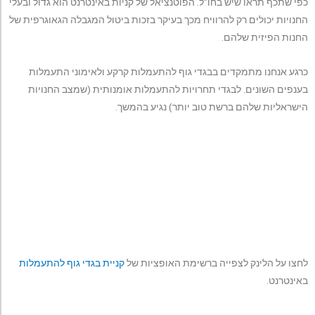
כפי שתכף תראו שיש בחו"ל. הפוטנציאל של קניות באינטרנט הוא גדול ובעלי
החנויות יכולים רק להרוויח מכך בעיקר בזכות ביטול המגבלה הגאוגרפית של
החנות הפיזית שלהם.
כרגע אנחנו מתמקדים בבגדי גוף להתעמלות קרקע ולאימוני התעמלות
בענפים השונים. לבגדי תחרויות להתעמלות אומנותית (שמצב החנויות
הישראליות שלהם ברשת טוב יותר) נגיע בהמשך.
לחצו על הלינק לצפייה ברשימת האופציות של
קניית בגדי גוף להתעמלות
באינטרנט.