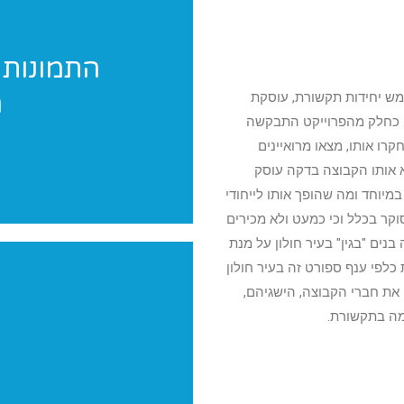
התמונות 
ה
ש יחידות תקשורת, עוסקת
אנחנו מגיעים לצלם 
פרוייקטים). כחלק מהפרוייקט התבקשה
ו אותו, מצאו מרואיינים
א אותו הקבוצה בדקה עוסק
יוחד ומה שהופך אותו לייחודי
קר בכלל וכי כמעט ולא מכירים
ים "בגין" בעיר חולון על מנת
כלפי ענף ספורט זה בעיר חולון
את חברי הקבוצה, הישגיהם,
מה בתקשורת.
יש לכם תחרות? הופעה? מעו