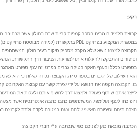
כתבת אורח של רדה קנטרוביץ', טל שאשא, לינוי בן חכם, רון פרח וויקי.
רקע:
קבוצת תלמידים מבית הספר קמפוס קריית שרת בחולון אשר מרחיבה חמ
במסגרת המקצוע בפרויקט PBL בתקשורת (למידה מבוססת 
הקבוצה למצוא נושא שלא מקבל מספיק סיקור בעיר חולון.
המשתתפים חקר
וסיפורים והתבקשו להעלות אותו למודעות הציבור דרך התקשורת. הנוש
בספורט ככלל ובענף האקרובטיקה גברים בפרט. זה ענף ספורט מאתגר במ
הוא השילוב של הגברים בספורט זה. הקבוצה נכחה לגלות כי הוא לא מסו
בו. הקבוצה תקפה את הנושא על ידי יצירת קשר עם קבוצת האקרובטיקה בנ
לייצר איתם שיתוף פעולה ולמצוא דרך לחשוף אותם ולעלות את המודעות 
והפיכתו לענף אולימפי. המשתתפים כתבו כתבה אינטרנטית אשר מציגה 
הצלחותיהם וסיפורם האישי שלהם וזאת במטרה לקדם ולתת לקבוצה ב
הכתבה מובאת כאן לפניכם כפי שנכתבה ע״י חברי הקבוצה: