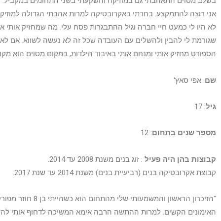
בשלב מסוים התאהבתי גם במוזיקה והשקעתי בשני התחומים במקביל. עם
אני רוצה להתמקצע. בחרתי באקרובטיקה למרות אהבתי הגדולה למוזיקה.
לא היו לי כמעט חיי חברה וגיל ההתבגרות פסח עלי. מה שמחזיק אותי 
שגורמת לי להבין ולהשלים עם העובדה שכל זה לא נעשה לשווא. אם לא ה
הספורט מחזיק אותי ומנחם אותי באיבוד הילדות, במקום מסוים הוא מקו
שם
: אפי סאץ'
גיל
: 17
מספר שנים בתחום
: 12
קבוצות בהן היה פעיל
: זוג בנים משנת 2008 עד 2014.
קבוצת אקרובטיקה בנים (רביעיית בנים) משנת 2014 עד שנת 2017.
"הזיכרון הראשון והמשמעות
האימונים הקשים. למרות ההתשה הרבה אימא המשיכה לדחוף אותי להשק