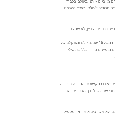
 מייצגים אותנו בעולם בכבוד
ות ומחנות אימונים מסביב לעולם ובעליי הישגים
יית בנים ועדיין, לא שמענו
חבריי הקבוצה משתייכים לדרגת סניור – קבוצת בוגרים שגילם צריך להיות מעל 15 שנים. גילם ומשקלם של
 מופיעים בדרך כלל בתרגילי
ובר 2015 לא שמעו על ההישגים שלנו בתקשורת, ההכרה היחידה
רי שביקשנו", כך מספרים ינאי
 ולא מעריכים אותך. אין מספיק