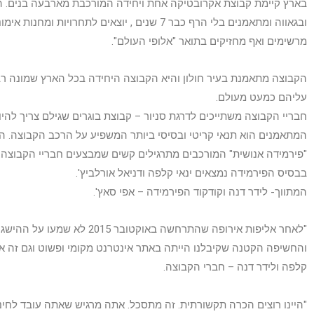
בארץ קיימת קבוצת אקרובטיקה אחת ויחידה המורכבת מארבעה בנים. הם
ובגאווה ומתאמנים בלי הרף כבר 7 שנים , יוצאים לתחרוי
מרשימים ואף מחזיקים בתואר "אלופי העולם".
הקבוצה מתאמנת בעיר חולון והיא הקבוצה היחידה בכל הארץ שמונה רביע
עליהם כמעט מעולם.
המתאמנים הוא תנאי קריטי ובסיסי ביותר המשפיע על הרכב הקבוצה. הם
"פירמידה אנושית" המורכבים מתרגילים קשים שמבצעים חבריי הקבוצה.
בבסיס הפירמידה נמצאים ינאי קלפה ודניאל אורלביץ'.
המתווך- לידר דנה וקודקוד הפירמידה – אפי סאץ'.
"לאחר אליפות אירופה שהתרחשה באוקט
והחשיפה הקטנה שקיבלנו הייתה באתר אינטרנט מקומי ופשוט וגם זה אח
קלפה ולידר דנה – חברי הקבוצה.
"היינו רוצים הכרה תקשורתית. זה מתסכל. אתה מרגיש שאתה עובד לחינם