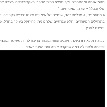
מהמשפחה ומהחברים, ואף מופיע בבית הספר. האקרובטיקה עיצבה את ה
שלי ובכלל – את מי שאני היום. "
4 מתאמנים , 3 מדליות זהב, שנתיים של אימונים אינטנסיביים כק
בתרגילים המיוחדים והלא שגרתיים שלהם ניתן להיתקל בעיקר בחו"ל. א
ושייכת לארץ.
קבוצה נפלאה זו בעלת הישגים וצוות מובחר צריכה להיות משימה מובה
לקדמה ולתת לה במה שתקדם אותה ואת הענף בארץ.