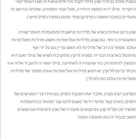
בשנת 2006 נבחרה שנון מילר לקבל את פרס Hall of Fame האמריקאי
היוקרתי. מילר היא האשה היחידה, מכל ענפי הספורט, שזכתה בהישג זה
פעמיים (פעם ראשונה כפרס קבוצתי ופעם נוספת כפרס אישי).
שנון כיום אוחזת בשיא של מדליות ונחשבת למתעמלת האמריקאית
המעוטרת ביותר, עם שבע מדליות אולימפיות ותשע מדליות מאליפויות
עולם. מספר כה רב של מדליות לא הושג עדיין גם על ידי אף
מתעמל בארצות הברית. נסטיה ליוקין מתקרבת לשיא של מילר ואם היא
תמשיך להתחרות, כפי שהצהירה לאחרונה, מילר עשוייה להעביר אליה את
הכתר (כיום לליוקין יש חמש מדליות אולימפיות ואותו מספר של מדליות
מאליפויות עולם כמו למילר).
הסרטון הבא מציג, מלבד את הענקת הפרס, גם את דברי המגישים של
הפרס, בארט קונר ופיטר וידמר (שגם להם עבר מפואר בהתעמלות
מכשירים) וקליפ קטן עם קטעים מעברה של שנון וראיונות עם אנשים
חשובים בחייה כמו מאמנה ואמה: