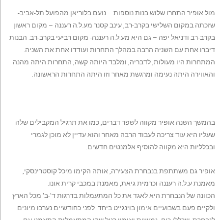
מול אופיר התחרו שלוש בנות נוספות – נועם בלוריאן מהפועל תל-אביב-
שזכתה במקום השלישי בקרב-רב, עינב קסנר מע.ל.ה רעננה – מקום ראשון
בקרב-רב ודניאל יפה – גם היא מע.ל.ה רעננה- מקום רביעי בקרב-רב. הבנות
דיברו אחת עם השניה הרבה במהלך התחרות ועודדו אחת את השניה.
המתחרות היו מעולות, לדבריה, ומלבד היותה קשה, התחרות היתה מהנה
והאווירה היתה נעימה ומרגשת מאחר וזו היתה התחרות הראשונה.
בהמשך השנה אופיר מקווה לשפר דברים, כמו את תרגיל המקבילים שלה
שעליו היא עוד צריכה לעבוד הרבה מאחר והוא עדיין לא מוכן לגמרי
ובכלליות היא מקווה להוסיף אלמנטים חדשים.
אופיר גם משתתפת בנבחרת הצעירה, אותה הקימו מיכל קוסטרינסקי,
מאמנת ע.ל.ה רעננה וכרמית גיאת, מאמנת במכבי קרית אונו.
הכוונה של הנבחרת היא לאגד את כל המתעמלות בדרגות ד'-ב' מכל הארץ
ולקיים פעם בשבועיים אימון בוינגייט ביחד. לפני כחודשיים נערכו מיונים
לנבחרת, שכללו כוח, גמישות ואימון רגיל שבו המתעמלות התאמנו עם