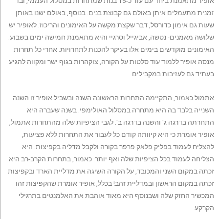
אופיר מתאמנת ביחד עם עוד כ-15 בנות שמתחרות במסלול העממי, ובו
זמנית מתעמלים איתן באולם גם קבוצת בנים. בנוסף, באולם ישנו באותן
שעות גם אימון כדורסל, דבר שקצת מקשה על האימונים והריכוז. לאופיר יש
שלושה מאמנים- נטשה, אביגייל וסרגיי והיא מתאמנת חמישה ימים בשבוע.
האימונים מוקדשים בימים אלו בעיקר להכנות לתחרויות. אחרי כל תחרות
מנסה אופיר ללמוד עוד סלטות על הקורה, צוקהרות בגוף ישר ומקווה להגיע
בעתיד גם לעזיבות במקבילים.
אתמול כאמור, התקיימה התחרות הראשונה השנה ובשביל אופיר זו השנה
השנייה בלבד בה היא מתחרה במסלול האולימפי. בשנה שעברה היא
התחרתה בדרגה ג' והשנה בדרגה ב'. לגבי הציפיות שלה מהתחרות אתמול,
אופיר אומרת כי היא קיוותה קודם כל לעבור את התחרות ללא פציעות,
להצליח לעמוד בפליק פלאק פרפר בקורה ולקבל מדליה בקפיצות. היא
הצליחה לעמוד בכל הציפיות שלה ואף יותר: כאמור, בתחרות הקרב-רב היא
זכתה במקום השני והמכובד, על הקורה השיגה את מדליית הארד ובקפיצות
זכתה במקום הראשון ובמדליית זהב! בכלל, אופיר אומרת שהקפיצות זהו
המכשיר החזק שלה ושבנוסף היא מאוד אוהבת את האלמנטים בתרגילי
הקרקע.