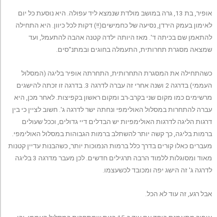
אופיר, בת 13, גרה במושב מולדת שנמצא ליד עפולה. היא נוסעת כל יום
לאימון בעמק הירדן, נסיעה של כחמישים(!!) דקות לכל כיוון. היא התחילה
להתאמן שם בכיתה ד'. מאז היותה ילדה קטנה אהבה להתעמל, ועד
שמצאה מסגרת תחרותית, התעמלה בחוגים ובמתנ"סים.
כשהתחילה את המסגרת התחרותית, התחרתה אופיר בליגה (המסלול
העממי) בדרגה 2 ושנה אחרי זה עברה לדרגה 3. בדרגה זו זכתה להישגים
מרשימים כמו מקום שני בקרב-רב ומקום ראשון בקפיצות. לאחר מכן, היא
עברה להתחרות במסלול האולימפי ונחתה ישר לדרגה ג'. חשוב לציין כי בין
דרגות הליגה לדרגות האולימפיות יש הבדלים דיי גדולים, וככל שעולים
ברמות בליגה, כך קשה יותר להשתלב ברמות הגבוהות במסלול האולימפי.
מעברים כאלו קורים בדרך כלל ברמות הנמוכות יותר, כשהבנות עדיין קטנות
מאוד ומסוגלות ללמוד הרבה תרגילים חדשים. לכן מעבר מדרגה 3 בליגה
לדרגה ג' זה הישג יפה ומכובד לכשעצמו.
אבל רגע, זה עוד לא הכל.