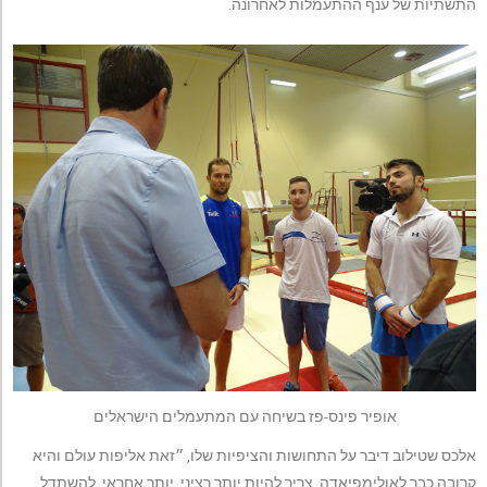
התשתיות של ענף ההתעמלות לאחרונה.
אופיר פינס-פז בשיחה עם המתעמלים הישראלים
אלכס שטילוב דיבר על התחושות והציפיות שלו, ״זאת אליפות עולם והיא
קרובה כבר לאולימפיאדה, צריך להיות יותר רציני, יותר אחראי, להשתדל