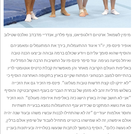
מימין לשמאל: ארטיום דולגופיאט, צוף פלדון, אנדריי מדבדב ואלכס שטילוב
אופיר פינס-פז, יו״ר איגוד ההתעמלות, בירך את המתעמלים ומאמניהם
והוסיף שהוא סומך עליהם ויודע שכולם ברמה גבוהה וביצעו הכנה טובה
ואיחל נסיעה נעימה. עוד סיפר פינס-פז על החשיבות הרבה של המדליות
באליפות העולם הקרובה מאחר והן מאפשרות קבלת כרטיס אוטומטי לריו.
בהתייחס למצב הבטחוני המתוח שקיים בארץ בתקופה האחרונה הוסיף כי
״לא יזיקו לנו קצת חדשות טובות מגלזגו״. פינס-פז הזכיר גם את הזכייה
בשלוש מדליות זהב לא מזמן של נבחרת הגברים בענף האקרובטיקה והוסיף
״אני לא חושב שהיה בארץ הישג כזה באליפות אירופה מעולם״. הוא הזכיר
גם את נושא המתקנים שכידוע ענף ההתעמלות נמצא בבעיית תשתיות
וחוסר אולמות יעודיים ״זה לא שהתחילו לבנות עכשיו משהו ובעוד שנה יהיה
אולם איפשהו, זה לא שמישהו בוינגייט מתחיל לעבוד על שיפוץ אולם ברלין,
לא נעשה כלום״, הוסיף בהמשך לכתבות שנעשו בטלויזיה ובעיתונות בעניין