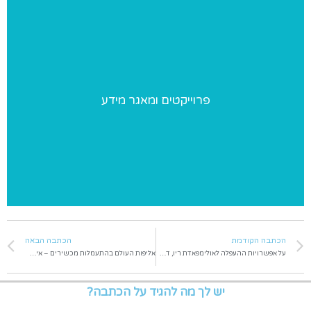
פרוייקטים ומאגר מידע
פרוייקטים ומאגר מידע
פרוייקטים מיוחדים שאנו מבצעים ומאגר מידע בנושאי התעמלות
הכתבה הקודמת
הכתבה הבאה
על אפשרויות ההעפלה לאולימפאדת ריו, דרך אליפות העולם בגלזגו
אליפות העולם בהתעמלות מכשירים – אימוני פודיום – יום 1
יש לך מה להגיד על הכתבה?