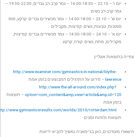
יום ו' – 22.10 – 16:00-18:30 – גמר קרב-רב גברים, 19:30-22:00 –
גמר קרב-רב נשים
יום ש' – 23.10 – 14:00-18:00 – גמר מכשירים גברים: קרקע, סוס
סמוכות, טבעות, נשים: קפיצות, מקבילים
יום א' – 24.10 – 14:00-18:00 – גמר מכשירים גברים: קפיצות,
מקבילים, מתח, נשים: קורה, קרקע
ייה בתוצאות אונליין:
http://www.examiner.com/gymnastics-in-national/blythe-
lawrence
– פירוט על התרגילים המבוצעים בזמן אמת
http://www.the-all-around.com/index.php?
option=com_content&amp;view=article&amp;id=120
– תוצאות
בזמן אמת
–
http://www.gymnasticsresults.com/worlds/2010/rotterdam.html
תוצאות ולוחות זמנים
שארו מעודכנים, כאן בג'ימאניה נמשיך להביא ידיעות.