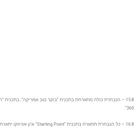
15.8 – הנבחרת כולה מתארחת בתכנית "בוקר טוב אמריקה", בתכנית "הק
360".
16.8 – כל הנבחרת תתארח בתכנית "Starting Point" וג'ון אורוזקו יתארח בתכנית "רוק סנטר" של רשת NBC