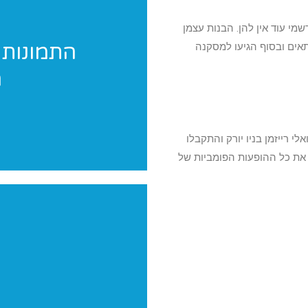
 עוד אין להן. הבנות עצמן
התמונות 
 באות F כדי למצוא משהו מתאים ובסוף הגיעו למסקנה
ה
אנחנו מגיעים לצלם 
לי רייזמן בניו יורק והתקבלו
את כל ההופעות הפומביות של
יש לכם תחרות? הופעה? מעו