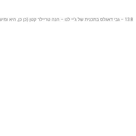
13.8 – גבי דאגלס בתכנית של ג'יי לנו – הנה טריילר קטן (כן כן, היא ומישל אובמה מתראיינות ביחד!):