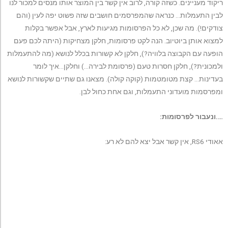
ריקוד מעניינים. כשזה קורה, לרוב אין קשר בין המוצר אותו מנסים למכור לנו
לבין התעמלות… כנראה שהמפרסמים חושבים שזה פשוט יפה לעין (והם
צודקים!). מה שכן, לא כל הפרסומות מגיעות לארץ, אבל אפשר בקלות
למצוא אותן ביוטיוב. הנה לקט פרסומות, חלקן מצחיקות (היתה לכם פעם
הופעה עם הקבוצה בלוויה?), חלקן לא קשורות בכלל לנושא (מה להתעמלות
ולמכונית?), חלקן חסרות טעם (פרסומת לבירה…) וחלקן…איך לומר
בעדינות… קצת מטומטמות (קוקה קולה). מצאנו גם שתיים שקשורות לנושא
ומפרסמות מועדוני התעמלות, וגם אחת כחול לבן.
….ונעבור לפרסומות:
אאודי RS6, אין קשר אבל יצא להם לא רע: