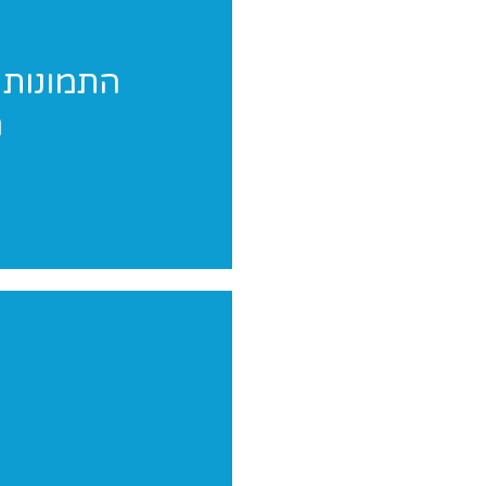
התמונות 
ה
אנחנו מגיעים לצלם 
יש לכם תחרות? הופעה? מעו