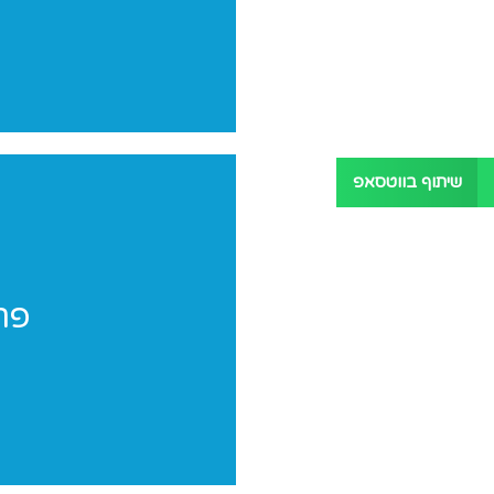
שיתוף בווטסאפ
פר
פר
פרוייקטים מי