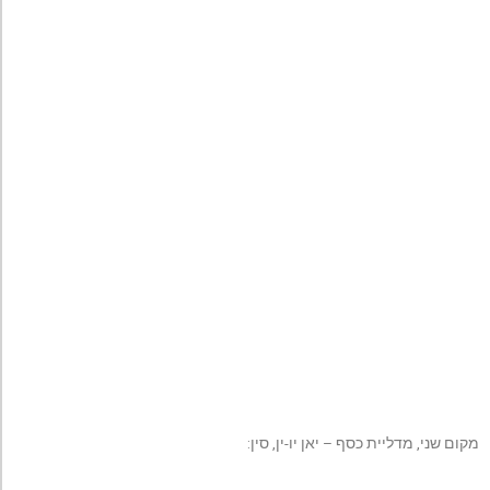
מקום שני, מדליית כסף – יאן יו-ין, סין: