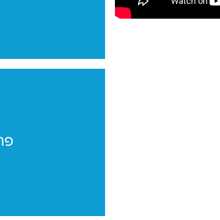
פר
פר
פרוייקטים מי