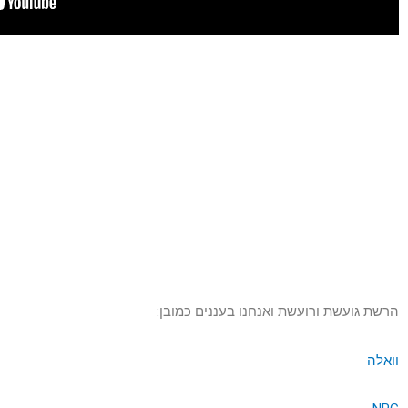
הרשת גועשת ורועשת ואנחנו בעננים כמובן:
וואלה