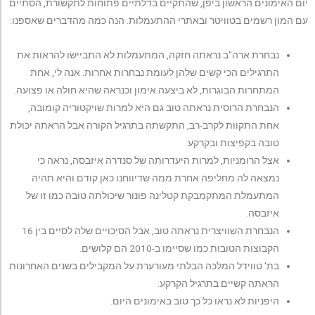
יום האימונים הראשון ביפן, שהתקיים בדלתיים פתוחות לתקשורת, הסתיים
עם המון רשמים בטוויטר ובאתרי ההתעמלות. הנה כמה מהדברים שאספנו:
נבחרת ארה"ב נראתה חזקה, המתעמלות לא התביישו להראות את
התרגילים הכי קשים שלהן לעומת נבחרות אחרות. אנה לי, אחת
המתחרות הבוגרות, לא ביצעה אימון וכנראה שהיא חולה או פצועה.
הנבחרת הרוסית נראתה טוב גם היא למרות שויקטוריה קומובה,
אחת התקוות לקרב-רב, התקשתה בתרגיל הקורה אבל הראתה יכולת
טובה בקפיצות ובקרקע.
אצל הרומניות, למרות היעדרותה של סנדרה איזבסה, נראה כי
נמצאה לה מחליפה אחרת ממה שדיווחנו כאן קודם והיא תהיה
המתעמלת המתקמבקת קטלינה פונור שיכולתה טובה כמו זו של
איזבסה.
הנבחרת השוויצרית נראתה טוב, אבל הסיכויים שלה לסיים בין 16
הקבוצות הטובות כמו שסיימו ב-2010 הם קלושים.
בת' טווידל המלכה הבלתי מעורערת על המקבילים בשנים האחרונות
הראתה קשיים בתרגיל הקרקע.
היפניות לא נראו כל כך טוב באימונים היום.