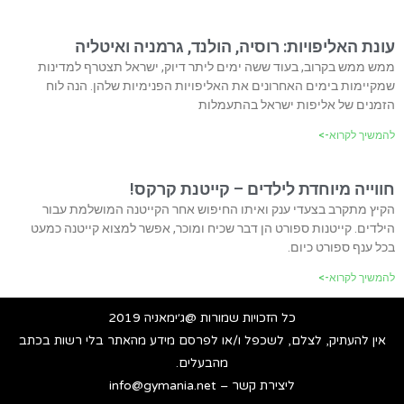
עונת האליפויות: רוסיה, הולנד, גרמניה ואיטליה
ממש ממש בקרוב, בעוד ששה ימים ליתר דיוק, ישראל תצטרף למדינות
שמקיימות בימים האחרונים את האליפויות הפנימיות שלהן. הנה לוח
הזמנים של אליפות ישראל בהתעמלות
להמשיך לקרוא->
חווייה מיוחדת לילדים – קייטנת קרקס!
הקיץ מתקרב בצעדי ענק ואיתו החיפוש אחר הקייטנה המושלמת עבור
הילדים. קייטנות ספורט הן דבר שכיח ומוכר, אפשר למצוא קייטנה כמעט
בכל ענף ספורט כיום.
להמשיך לקרוא->
כל הזכויות שמורות @ג׳ימאניה 2019
אין להעתיק, לצלם, לשכפל ו/או לפרסם מידע מהאתר בלי רשות בכתב
מהבעלים.
ליצירת קשר – info@gymania.net