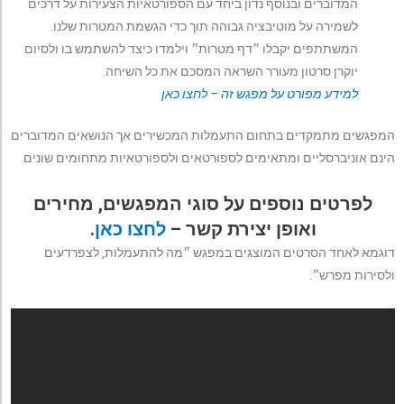
המדוברים ובנוסף נדון ביחד עם הספורטאיות הצעירות על דרכים
לשמירה על מוטיבציה גבוהה תוך כדי הגשמת המטרות שלנו.
המשתתפים יקבלו ״דף מטרות״ וילמדו כיצד להשתמש בו ולסיום
יוקרן סרטון מעורר השראה המסכם את כל השיחה.
למידע מפורט על מפגש זה – לחצו כאן
המפגשים מתמקדים בתחום התעמלות המכשירים אך הנושאים המדוברים
הינם אוניברסליים ומתאימים לספורטאים ולספורטאיות מתחומים שונים.
לפרטים נוספים על סוגי המפגשים, מחירים
ואופן יצירת קשר –
לחצו כאן
.
דוגמא לאחד הסרטים המוצגים במפגש ״מה להתעמלות, לצפרדעים
ולסירות מפרש״: