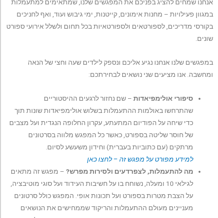
אנחנו שמחים להציג בפניכם את המפגשים שלנו, שמתאימים למתעמלות
במגוון פעילויות – מחנות אימונים, קייטנות, ימי גיבוש ועוד, ואף לחניכים
בקורסי מדריכים, לספורטאים ולספורטאיות בכל תחום ולשלל אירועי ספורט
שונים.
במפגשים שלנו אנחנו נגיע אליכם ונספק לילדים שעה וחצי של הנאה
ומחשבה. אנו מציעים שני נושאים לבחירתכם:
סיפורי אולימפיאדות
– שם נחזור לרגעים ההיסטוריים
שהתרחשו באולמות ההתעמלות בשלוש אולימפיאדות שונות תוך
כדי שיחה על הפודיום המתעתע, עקרון החלופה הנגדית ועל מצבים
של חוסר שליטה בספורט, כאשר כל המפגש מלווה בסרטונים
מרתקים (עם כתוביות בעברית) וחידון משעשע לסיום.
למידע מפורט על מפגש זה – לחצו כאן
מה להתעמלות, לצפרדעים ולסירות מפרש?
– מפגש זה מתאים
לגילאי 10 ומעלה, נשוחח בו על חשיבות העידוד ועל סוגי מוטיבציה,
על הצבת מטרות בספורט ועל תכונות אופי. המפגש כולל סרטונים
מעניינים מעולם ההתעמלות והריקוד שממחישים את הנושאים