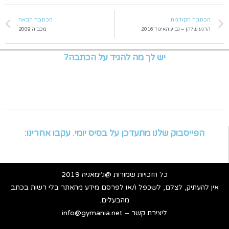
הכתבה הקודמת
הכתבה הבאה
הרגע שלהן – גביע האיגוד 2016
מכביה 2009
יש לך מה להגיד על הכתבה?
הפייסבוק שלנו מתעדכן על בסיס יומי. עקבו אחרינו:
כל הזכויות שמורות @ג׳ימאניה 2019
אין להעתיק, לצלם, לשכפל ו/או לפרסם מידע מהאתר בלי רשות בכתב
מהבעלים.
ליצירת קשר – info@gymania.net