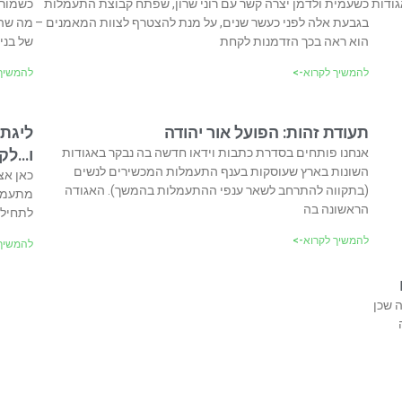
אגודות
כשעמית ולדמן יצרה קשר עם רוני שרון, שפתח קבוצת התעמלות
כשמורן
בגבעת אלה לפני כעשר שנים, על מנת להצטרף לצוות המאמנים –
מה שהי
הוא ראה בכך הזדמנות לקחת
של בני
להמשיך לקרוא->
להמשיך 
תעודת זהות: הפועל אור יהודה
ליגת
אנחנו פותחים בסדרת כתבות וידאו חדשה בה נבקר באגודות
ו…לק
השונות בארץ שעוסקות בענף התעמלות המכשירים לנשים
כאן אצ
(בתקווה להתרחב לשאר ענפי ההתעמלות בהמשך). האגודה
מתעמלת
הראשונה בה
לתחילת
להמשיך לקרוא->
להמשיך 
 שכן