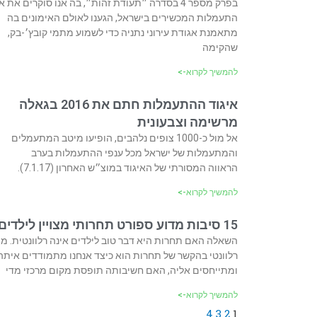
בפרק מספר 4 בסדרה ״תעודת זהות״, בה אנו סוקרים את 
התעמלות המכשירים בישראל, הגענו לאולם האימונים בה
מתאמנת אגודת עירוני נתניה כדי לשמוע מתמי קובץ׳-בק,
שהקימה
להמשיך לקרוא->
איגוד ההתעמלות חתם את 2016 בגאלה
מרשימה וצבעונית
אל מול כ-1000 צופים נלהבים, הופיעו מיטב המתעמלים
והמתעמלות של ישראל מכל ענפי ההתעמלות בערב
הראווה המסורתי של האיגוד במוצ״ש האחרון (7.1.17).
להמשיך לקרוא->
15 סיבות מדוע ספורט תחרותי מצויין לילדים
השאלה האם תחרות היא דבר טוב לילדים אינה רלוונטית. מה
רלוונטי בהקשר של תחרות הוא כיצד אנחנו מתמודדים איתה
ומתייחסים אליה, האם חשיבותה תופסת מקום מרכזי מדי
להמשיך לקרוא->
4
3
2
1