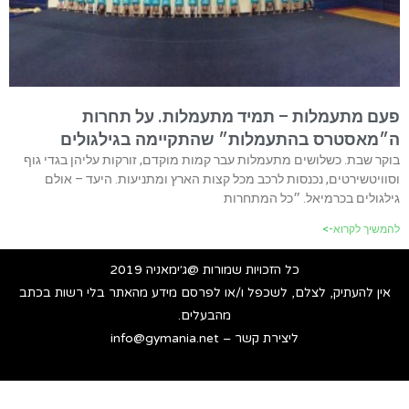
פעם מתעמלות – תמיד מתעמלות. על תחרות
ה״מאסטרס בהתעמלות״ שהתקיימה בגילגולים
בוקר שבת. כשלושים מתעמלות עבר קמות מוקדם, זורקות עליהן בגדי גוף
וסוויטשירטים, נכנסות לרכב מכל קצות הארץ ומתניעות. היעד – אולם
גילגולים בכרמיאל. ״כל המתחרות
להמשיך לקרוא->
כל הזכויות שמורות @ג׳ימאניה 2019
אין להעתיק, לצלם, לשכפל ו/או לפרסם מידע מהאתר בלי רשות בכתב
מהבעלים.
ליצירת קשר – info@gymania.net