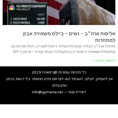
אליפות ארה״ב – נשים – ביילס משאירה אבק
למתחרות
אלופת ארה״ב הבלתי מנוצחת והבלתי ניתנת לעצירה, והחל מהיום גם
מתעמלת שעשתה היסטוריה בהתעמלות האמריקאית – סימון ביילס!
להמשיך לקרוא->
כל הזכויות שמורות @ג׳ימאניה 2019
אין להעתיק, לצלם, לשכפל ו/או לפרסם מידע מהאתר בלי רשות בכתב
מהבעלים.
ליצירת קשר – info@gymania.net