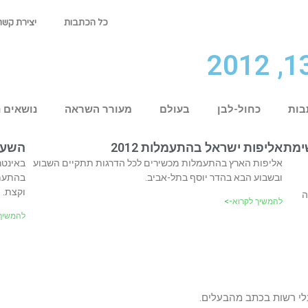
כל הכתבות
יצירת קשר
בות
כחול-לבן
בעולם
מעורר השראה
נושאים 
ימת
אליפות ישראל בהתעמלות 2012
השערו
אליפות הארץ בהתעמלות מכשירים לכל הדרגות תתקיים השבוע
באינטר
ובשבוע הבא בהדר יוסף בתל-אביב.
בהתעמל
וקצת. 
ה
להמשיך לקרוא->
להמשיך 
לי רשות בכתב מהבעלים.