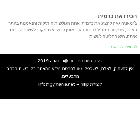
הכירו את כרמית
ג'ימאניה גאה להציג את כרמית, אחת הגולשות הותיקות והנאמנות ביותר
באתר, שבקרוב תתחיל לכתוב כאן באופן קבוע. אז במקום לעשות היכרות
איתה, היא החליטה לעשות
להמשיך לקרוא->
כל הזכויות שמורות @ג׳ימאניה 2019
אין להעתיק, לצלם, לשכפל ו/או לפרסם מידע מהאתר בלי רשות בכתב
מהבעלים.
ליצירת קשר – info@gymania.net